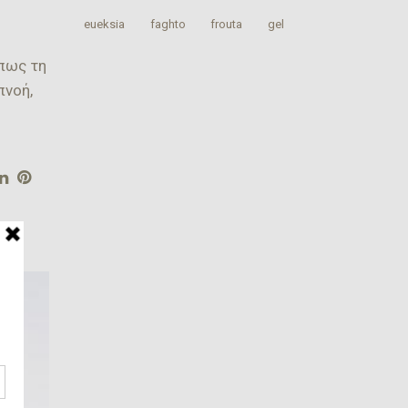
‎eueksia‬
faghto
‎frouta
gel
όπως τη
πνοή,