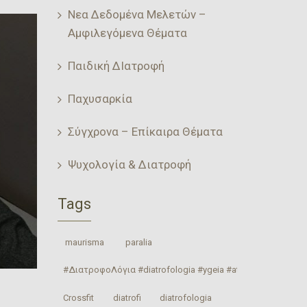
Νεα Δεδομένα Μελετών –
Αμφιλεγόμενα Θέματα
Παιδική ΔΙατροφή
Παχυσαρκία
Σύγχρονα – Επίκαιρα Θέματα
Ψυχολογία & Διατροφή
Tags
‎ maurisma‬
‎ paralia‬
#ΔιατροφοΛόγια #diatrofologia #ygeia #athlitismos #diatrof
Crossfit
‎diatrofi‬
‎diatrofologia‬