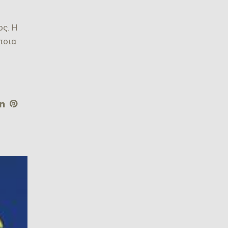
ος. Η
ποια