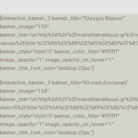
[interactive_banner_2 banner_title=”Έλεγχος Βάρους”
banner_image=”159″
banner_link=”url:http%3A%2F%2Fmariettamarkousi.gr%2Fe
varous%2F|title:%CE%88%CE%BB%CE%B5%CE%B3%CF
banner_style=”style15″ banner_color_title=”#ffffff”
image_opacity=”1″ image_opacity_on_hover=”1″
banner_title_font_size=”desktop:22px;”]
[interactive_banner_2 banner_title=”Κλινική Διατροφή”
banner_image=”158″
banner_link=”url:http%3A%2F%2Fmariettamarkousi.gr%2Fkli
diatrofi%2F|title:%CE%9A%CE%BB%CE%B9%CE%BD%
banner_style=”style15″ banner_color_title=”#ffffff”
image_opacity=”1″ image_opacity_on_hover=”1″
banner_title_font_size=”desktop:22px;”]