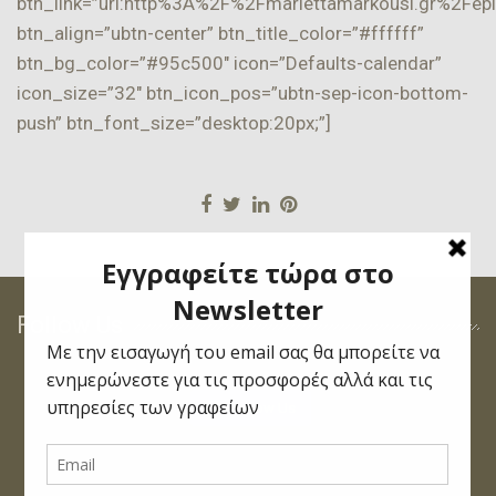
btn_link=”url:http%3A%2F%2Fmariettamarkousi.gr%2Fepi
btn_align=”ubtn-center” btn_title_color=”#ffffff”
btn_bg_color=”#95c500″ icon=”Defaults-calendar”
icon_size=”32″ btn_icon_pos=”ubtn-sep-icon-bottom-
push” btn_font_size=”desktop:20px;”]
Follow Us
Follow Us