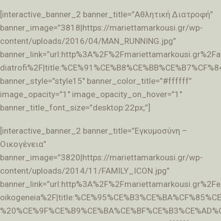
[interactive_banner_2 banner_title=”Αθλητική Διατροφή”
banner_image=”3818|https://mariettamarkousi.gr/wp-
content/uploads/2016/04/MAN_RUNNING.jpg”
banner_link=”url:http%3A%2F%2Fmariettamarkousi.gr%2Fath
diatrofi%2F|title:%CE%91%CE%B8%CE%BB%CE%B7%
banner_style=”style15″ banner_color_title=”#ffffff”
image_opacity=”1″ image_opacity_on_hover=”1″
banner_title_font_size=”desktop:22px;”]
[interactive_banner_2 banner_title=”Εγκυμοσύνη –
Οικογένεια”
banner_image=”3820|https://mariettamarkousi.gr/wp-
content/uploads/2014/11/FAMILY_ICON.jpg”
banner_link=”url:http%3A%2F%2Fmariettamarkousi.gr%2Fe
oikogeneia%2F|title:%CE%95%CE%B3%CE%BA%CF%85
%20%CE%9F%CE%B9%CE%BA%CE%BF%CE%B3%CE%AD%C