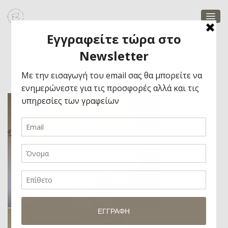
Νέα Ερυθραία