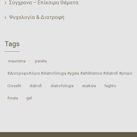
Σύγχρονα – Επίκαιρα Θέματα
Ψυχολογία & Διατροφή
Tags
‎ maurisma‬
‎ paralia‬
#ΔιατροφοΛόγια #diatrofologia #ygeia #athlitismos #diatrofi #proponhs
Crossfit
‎diatrofi‬
‎diatrofologia‬
‎eueksia‬
faghto
‎frouta
gel