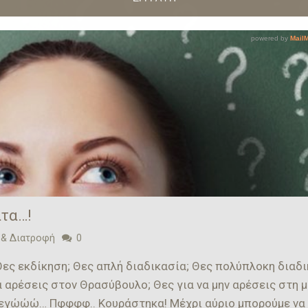
τα…!
 & Διατροφή
0
Θες εκδίκηση; Θες απλή διαδικασία; Θες πολύπλοκη διαδι
α αρέσεις στον Θρασύβουλο; Θες για να μην αρέσεις στη μ
ια εγώώώ… Πφφφφ.. Κουράστηκα! Μέχρι αύριο μπορούμε να