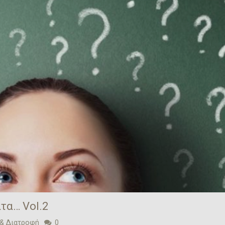
τα… Vol.2
& Διατροφή
0