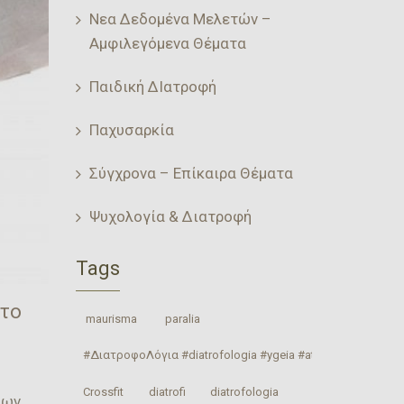
Νεα Δεδομένα Μελετών –
Αμφιλεγόμενα Θέματα
Παιδική ΔΙατροφή
Παχυσαρκία
Σύγχρονα – Επίκαιρα Θέματα
Ψυχολογία & Διατροφή
Tags
 το
‎ maurisma‬
‎ paralia‬
#ΔιατροφοΛόγια #diatrofologia #ygeia #athlitismos #diatrof
Crossfit
‎diatrofi‬
‎diatrofologia‬
ιων