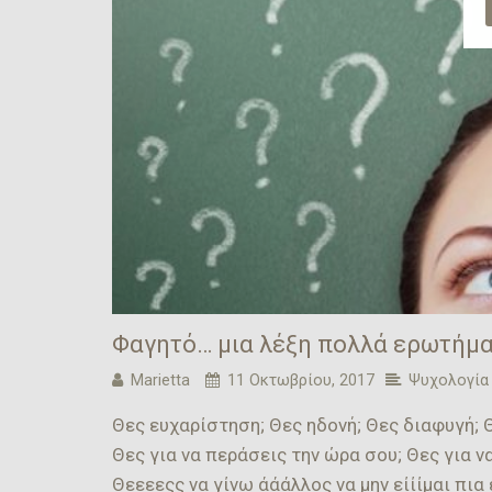
Φαγητό… μια λέξη πολλά ερωτήμα
Marietta
11 Οκτωβρίου, 2017
Ψυχολογία
Θες ευχαρίστηση; Θες ηδονή; Θες διαφυγή; 
Θες για να περάσεις την ώρα σου; Θες για ν
Θεεεεςς να γίνω άάάλλος να μην είίίμαι π