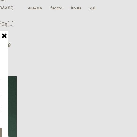
πολλές
‎eueksia‬
faghto
‎frouta
gel
ήθη[…]