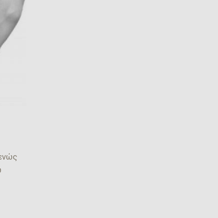
μενώς
ώ