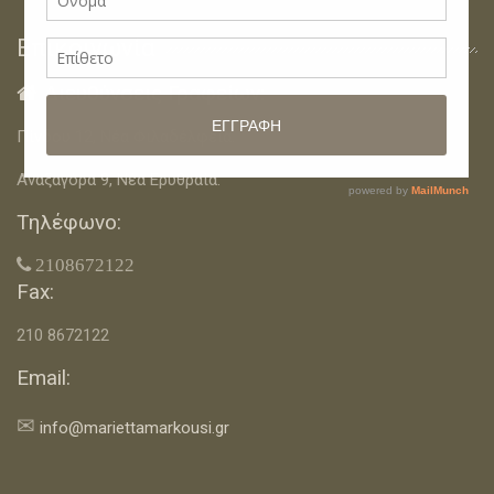
Επικοινωνία
Διευθύνσεις Γραφείων:

Πίνδου 12, Νέα Φιλαδέλφεια.
Αναξαγόρα 9, Νέα Ερυθραία.
Τηλέφωνο:
 2108672122
Fax:
210 8672122
Email:
✉
info@mariettamarkousi.gr