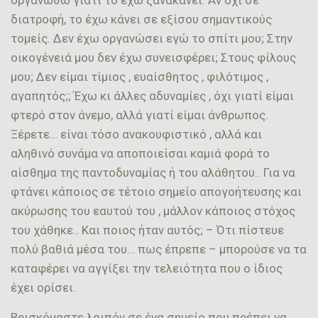
διατροφή, το έχω κάνει σε εξίσου σημαντικούς
τομείς. Δεν έχω οργανώσει εγώ το σπίτι μου; Στην
οικογένειά μου δεν έχω συνεισφέρει; Στους φίλους
μου; Δεν είμαι τίμιος , ευαίσθητος , φιλότιμος ,
αγαπητός;; Έχω κι άλλες αδυναμίες , όχι γιατί είμαι
φτερό στον άνεμο, αλλά γιατί είμαι άνθρωπος.
Ξέρετε… είναι τόσο ανακουφιστικό , αλλά και
αληθινό συνάμα να αποποιείσαι καμιά φορά το
αίσθημα της παντοδυναμίας ή του αλάθητου.. Για να
φτάνει κάποιος σε τέτοιο σημείο απογοήτευσης και
ακύρωσης του εαυτού του , μάλλον κάποιος στόχος
του χάθηκε.. Και ποιος ήταν αυτός; – Ότι πίστευε
πολύ βαθιά μέσα του… πως έπρεπε – μπορούσε να τα
καταφέρει να αγγίξει την τελειότητα που ο ίδιος
έχει ορίσει.
Βρισκόμαστε λοιπόν σε ένα σημείο που πρέπει να