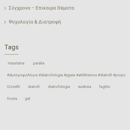
Σύγχρονα – Επίκαιρα Θέματα
Ψυχολογία & Διατροφή
Tags
‎ maurisma‬
‎ paralia‬
#ΔιατροφοΛόγια #diatrofologia #ygeia #athlitismos #diatrofi #proponhs
Crossfit
‎diatrofi‬
‎diatrofologia‬
‎eueksia‬
faghto
‎frouta
gel