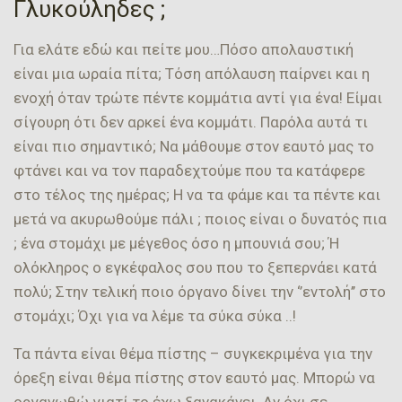
Γλυκούληδες ;
Για ελάτε εδώ και πείτε μου…Πόσο απολαυστική
είναι μια ωραία πίτα; Τόση απόλαυση παίρνει και η
ενοχή όταν τρώτε πέντε κομμάτια αντί για ένα! Είμαι
σίγουρη ότι δεν αρκεί ένα κομμάτι. Παρόλα αυτά τι
είναι πιο σημαντικό; Να μάθουμε στον εαυτό μας το
φτάνει και να τον παραδεχτούμε που τα κατάφερε
στο τέλος της ημέρας; Η να τα φάμε και τα πέντε και
μετά να ακυρωθούμε πάλι ; ποιος είναι ο δυνατός πια
; ένα στομάχι με μέγεθος όσο η μπουνιά σου; Ή
ολόκληρος ο εγκέφαλος σου που το ξεπερνάει κατά
πολύ; Στην τελική ποιο όργανο δίνει την ‘’εντολή’’ στο
στομάχι; Όχι για να λέμε τα σύκα σύκα ..!
Τα πάντα είναι θέμα πίστης – συγκεκριμένα για την
όρεξη είναι θέμα πίστης στον εαυτό μας. Μπορώ να
οργανωθώ γιατί το έχω ξανακάνει. Αν όχι σε