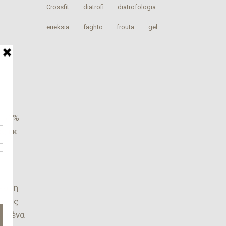
Crossfit
‎diatrofi‬
‎diatrofologia‬
‎eueksia‬
faghto
‎frouta
gel
ο 51%
υς εκ
και η
 όπως
ριμένα