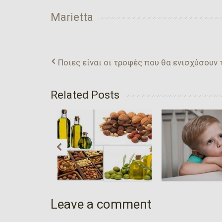
Marietta
Ποιες είναι οι τροφές που θα ενισχύσουν 
Related Posts
Τί Κάνουμε
Θέλετε Να
Τα Παιδιά
«στεγνώσετε»?
Δεν Πίνουν
Φάτε Λιπαρά…
Προτάσεις
Τους Γον
Leave a comment