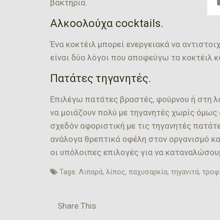
βακτήρια.
Αλκοολούχα cocktails.
Ένα κοκτέιλ μπορεί ενεργειακά να αντιστοιχ
είναι δύο λόγοι που αποφεύγω τα κοκτέιλ κ
Πατάτες τηγανητές.
Επιλέγω πατάτες βραστές, φούρνου ή στη λ
να μοιάζουν πολύ με τηγανητές χωρίς όμως 
σχεδόν αφοριστική με τις τηγανητές πατάτε
ανάλογα θρεπτικά οφέλη στον οργανισμό κα
οι υπόλοιπες επιλογές για να καταναλώσουμ
Tags:
Λιπαρά
,
λίπος
,
παχυσαρκία
,
τηγανιτά
,
τροφ
Share This