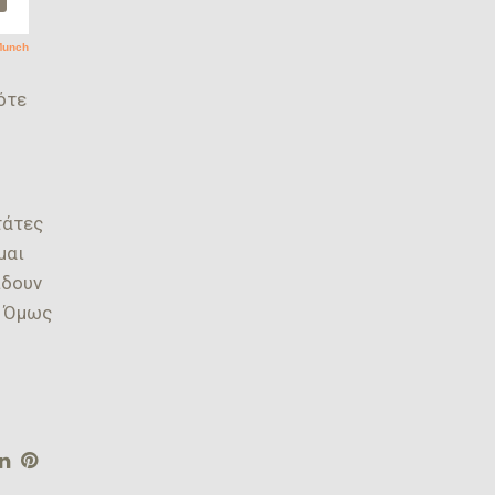
ότε
τάτες
μαι
ίδουν
! Όμως