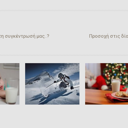
τη συγκέντρωσή μας..?
Προσοχή στις δία
 Όταν
Υγιεινές
Διατροφή Για
 Μας
Συμβουλές Για
Χειμερινά Σπορ
 Γάλα?
“Άγιο Βασίλη
 Προς
είς…