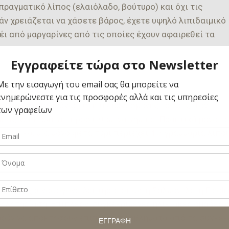
ραγματικό λίπος (ελαιόλαδο, βούτυρο) και όχι τις
ν χρειάζεται να χάσετε βάρος, έχετε υψηλό λιπιδαιμικό
ι από μαργαρίνες από τις οποίες έχουν αφαιρεθεί τα
εργασμένου
αθώ να αποφεύγω τις επεξεργασμένες τροφές. Τον
 μιας και περιέχει προστιθέμενα χημικά. Πρακτικά μόνο τ
φορικά, μία μόνο φέτα τυρί περιέχει 4,5 γραμμάρια λίπο
.
 περιέχει νοσογόνα βακτήρια όπως η Σαλμονέλα, η Ε.coli 
 δηλητηρίαση. Επιπλέον, συγκεκριμένες ηλικιακές ομάδες
πορούν να αποκτήσουν επιπλέον προβλήματα από τα συγκεκ