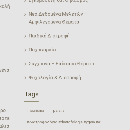
καλή
Νεα Δεδομένα Μελετών –
Αμφιλεγόμενα Θέματα
Παιδική ΔΙατροφή
Παχυσαρκία
Σύγχρονα – Επίκαιρα Θέματα
νένα
Ψυχολογία & Διατροφή
Tags
υρο
‎ maurisma‬
‎ paralia‬
πότε
#ΔιατροφοΛόγια #diatrofologia #ygeia #athlitismos #diatrof
αλιά