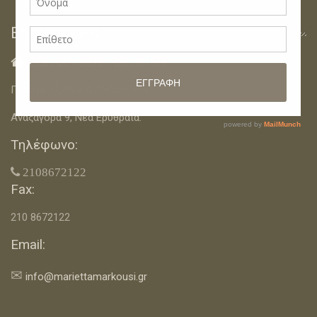
Επικοινωνία
Διευθύνσεις Γραφείων:

Πίνδου 12, Νέα Φιλαδέλφεια.
Αναξαγόρα 9, Νέα Ερυθραία.
Τηλέφωνο:
 2108672122
Fax:
210 8672122
Email:
✉
info@mariettamarkousi.gr