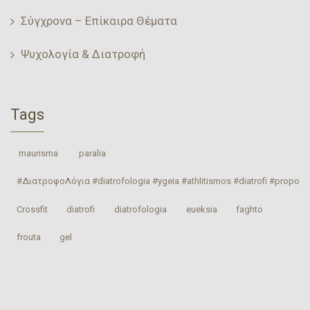
Σύγχρονα – Επίκαιρα Θέματα
Ψυχολογία & Διατροφή
Tags
‎ maurisma‬
‎ paralia‬
#ΔιατροφοΛόγια #diatrofologia #ygeia #athlitismos #diatrofi #proponhs
Crossfit
‎diatrofi‬
‎diatrofologia‬
‎eueksia‬
faghto
‎frouta
gel