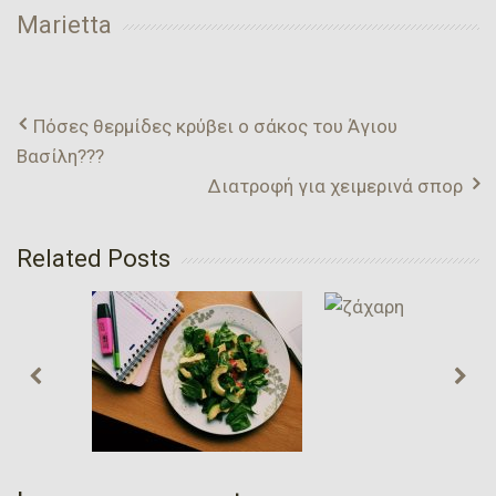
Marietta
Πόσες θερμίδες κρύβει ο σάκος του Άγιου
Βασίλη???
Διατροφή για χειμερινά σπορ
Related Posts
Ποιες Είναι Οι
Ζάχαρ
Τροφές Που Θα
Η…
Ενισχύσουν Τη
Πως
Συγκέντρωσή
Μπορ
Μας..?
Ούμε
Να Την
Αποφύ