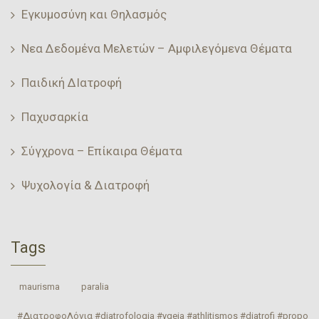
Εγκυμοσύνη και Θηλασμός
Νεα Δεδομένα Μελετών – Αμφιλεγόμενα Θέματα
Παιδική ΔΙατροφή
Παχυσαρκία
Σύγχρονα – Επίκαιρα Θέματα
Ψυχολογία & Διατροφή
Tags
‎ maurisma‬
‎ paralia‬
#ΔιατροφοΛόγια #diatrofologia #ygeia #athlitismos #diatrofi #proponhs