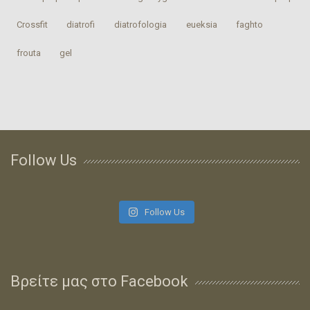
Crossfit
‎diatrofi‬
‎diatrofologia‬
‎eueksia‬
faghto
‎frouta
gel
Follow Us
Follow Us
Βρείτε μας στο Facebook