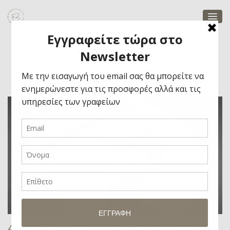
Φρούτα
4 είδη τροφών που ενισχύουν τη μνήμη