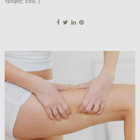
τροφής. Εάν[…]