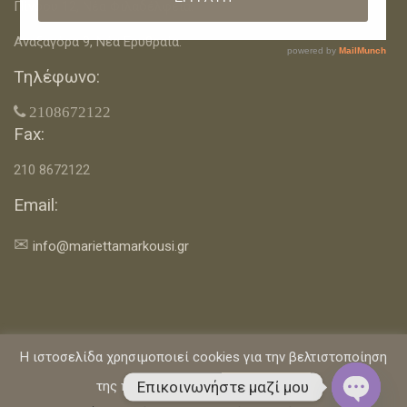
Πίνδου 12, Νέα Φιλαδέλφεια.
Αναξαγόρα 9, Νέα Ερυθραία.
Τηλέφωνο:
 2108672122
Fax:
210 8672122
Email:
✉
info@mariettamarkousi.gr
Η ιστοσελίδα χρησιμοποιεί cookies για την βελτιστοποίηση
Αρχική
Επικοινωνία
Όροι Χρήσης & Πολιτική Απορρήτου
Επικοινωνήστε μαζί μου
της πλοήγησής σας.
Αποδέχομαι
Η Διαιτολόγος