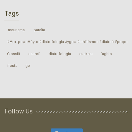
Tags
‎ maurisma‬
‎ paralia‬
#ΔιατροφοΛόγια #diatrofologia #ygeia #athlitismos #diatrofi #proponhs
Crossfit
‎diatrofi‬
‎diatrofologia‬
‎eueksia‬
faghto
‎frouta
gel
Follow Us