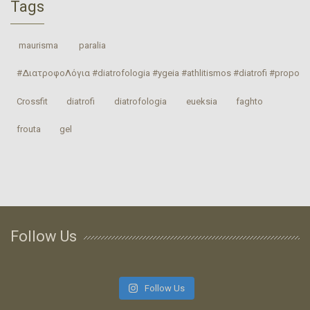
Tags
‎ maurisma‬
‎ paralia‬
#ΔιατροφοΛόγια #diatrofologia #ygeia #athlitismos #diatrofi #proponhs
Crossfit
‎diatrofi‬
‎diatrofologia‬
‎eueksia‬
faghto
‎frouta
gel
Follow Us
Follow Us