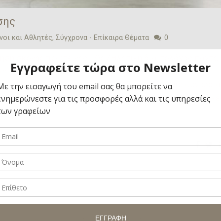
σης
οι και Αθλητές
,
Σύγχρονα - Επίκαιρα Θέματα
0
χρήση σκόνης πρωτεΐνης… Ως Αθλητική διαιτολόγος πάντα
λητές που αναλαμβάνω την ανάγκη του «γεύματος
 Αυτό σημαίνει ότι με το που τελειώσουμε μία συνεδρία
 μία ώρα μόνο μπορούμε να «αποκαταστήσουμε» τις μυϊκέ