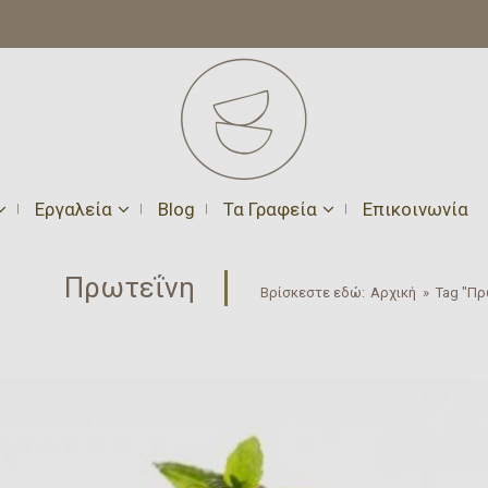
Εργαλεία
Blog
Τα Γραφεία
Επικοινωνία
Πρωτεΐνη
Βρίσκεστε εδώ:
Αρχική
»
Tag "Πρ