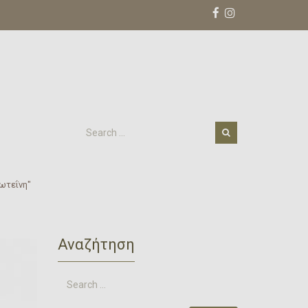
ωτεΐνη"
Αναζήτηση