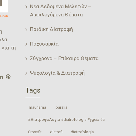
Νεα Δεδομένα Μελετών –
Αμφιλεγόμενα Θέματα
Παιδική ΔΙατροφή
η
λλα
Παχυσαρκία
 για τη
Σύγχρονα – Επίκαιρα Θέματα
Ψυχολογία & Διατροφή
Tags
‎ maurisma‬
‎ paralia‬
#ΔιατροφοΛόγια #diatrofologia #ygeia #athlitismos #diatrof
Crossfit
‎diatrofi‬
‎diatrofologia‬