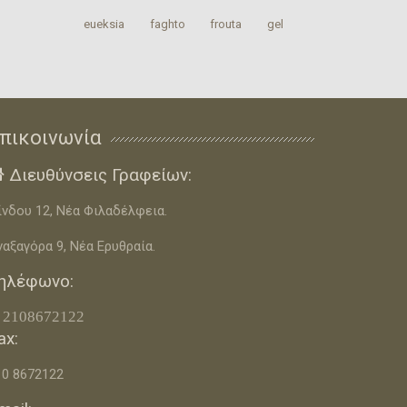
‎eueksia‬
faghto
‎frouta
gel
πικοινωνία
Διευθύνσεις Γραφείων:

ίνδου 12, Νέα Φιλαδέλφεια.
ναξαγόρα 9, Νέα Ερυθραία.
ηλέφωνο:
 2108672122
ax:
10 8672122