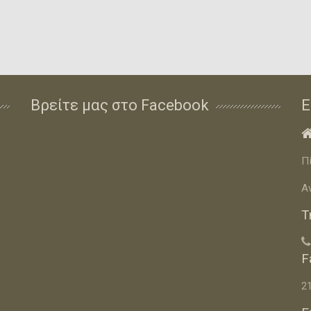
Βρείτε μας στο Facebook
Ε
Π
Α
Τ

F
2