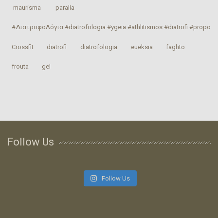
‎ maurisma‬
‎ paralia‬
#ΔιατροφοΛόγια #diatrofologia #ygeia #athlitismos #diatrofi #proponhs
Crossfit
‎diatrofi‬
‎diatrofologia‬
‎eueksia‬
faghto
‎frouta
gel
Follow Us
Follow Us