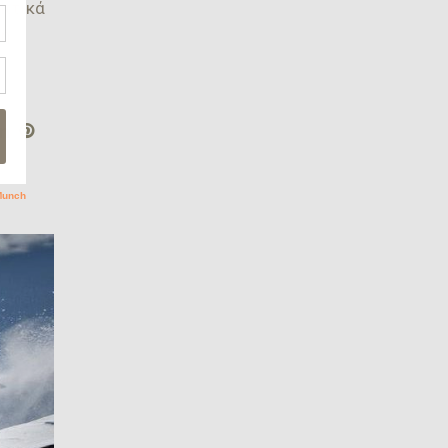
επτικά
κή