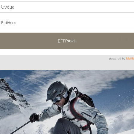
σημαντικό η διατροφή να διασφαλίζει στο παιδί όλα τα θρ
υ διασφαλίσουν την σωστή ανάπτυξη και τη μέγιστη οστι