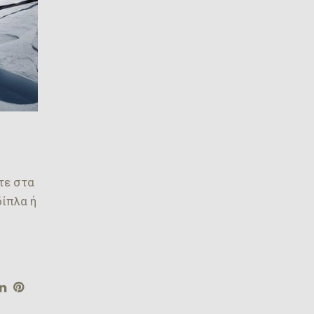
τε στα
δίπλα ή