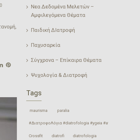
0
Νεα Δεδομένα Μελετών –
Αμφιλεγόμενα Θέματα
τανομή,
Παιδική ΔΙατροφή
Παχυσαρκία
Σύγχρονα – Επίκαιρα Θέματα
Ψυχολογία & Διατροφή
Tags
‎ maurisma‬
‎ paralia‬
#ΔιατροφοΛόγια #diatrofologia #ygeia #athlitismos #diatrof
Crossfit
‎diatrofi‬
‎diatrofologia‬