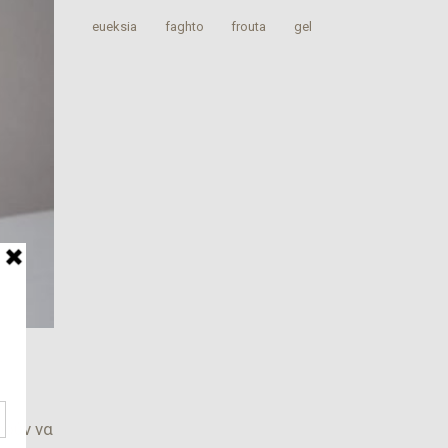
‎eueksia‬
faghto
‎frouta
gel
…
ρούν να