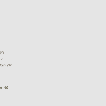
ψη
ης
όχο για