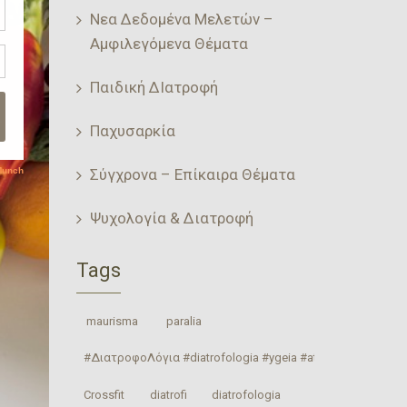
Νεα Δεδομένα Μελετών –
Αμφιλεγόμενα Θέματα
Παιδική ΔΙατροφή
Παχυσαρκία
Σύγχρονα – Επίκαιρα Θέματα
Ψυχολογία & Διατροφή
Tags
‎ maurisma‬
‎ paralia‬
#ΔιατροφοΛόγια #diatrofologia #ygeia #athlitismos #diatrof
Crossfit
‎diatrofi‬
‎diatrofologia‬