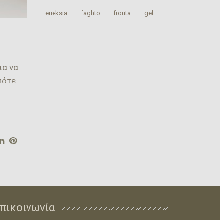
‎eueksia‬
faghto
‎frouta
gel
ια να
πότε
πικοινωνία