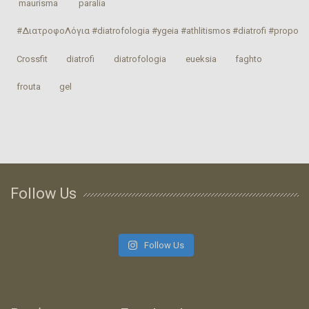
‎ maurisma‬
‎ paralia‬
#ΔιατροφοΛόγια #diatrofologia #ygeia #athlitismos #diatrofi #proponhs
Crossfit
‎diatrofi‬
‎diatrofologia‬
‎eueksia‬
faghto
‎frouta
gel
Follow Us
Follow Us