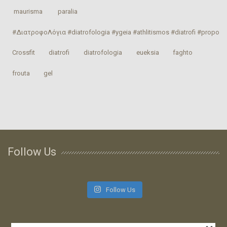
‎ maurisma‬
‎ paralia‬
#ΔιατροφοΛόγια #diatrofologia #ygeia #athlitismos #diatrofi #proponhs
Crossfit
‎diatrofi‬
‎diatrofologia‬
‎eueksia‬
faghto
‎frouta
gel
Follow Us
Follow Us