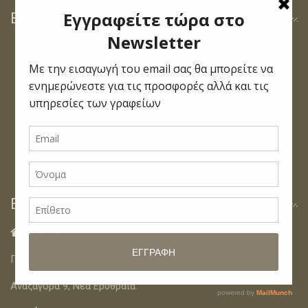
Βρείτε μας στο Facebook
Επικοινωνία
Διευθύνσεις Γραφείων:

Πίνδου 12, Νέα Φιλαδέλφεια.
Αναξαγόρα 9, Νέα Ερυθραία.