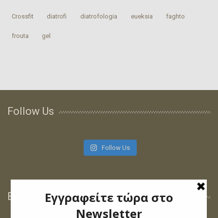
Crossfit
‎diatrofi‬
‎diatrofologia‬
‎eueksia‬
faghto
‎frouta
gel
Follow Us
Follow Us
Βρείτε μας στο Facebook