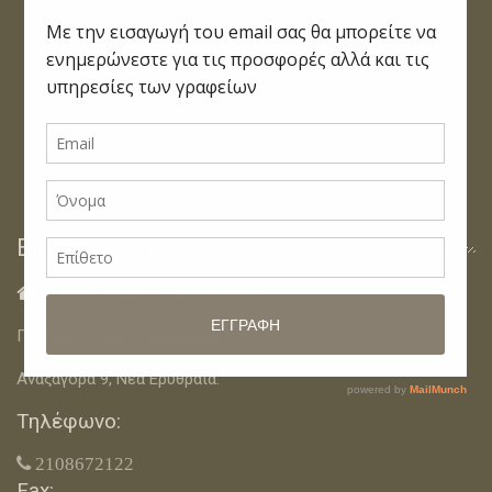
Επικοινωνία
Διευθύνσεις Γραφείων:

Πίνδου 12, Νέα Φιλαδέλφεια.
Αναξαγόρα 9, Νέα Ερυθραία.
Τηλέφωνο:
 2108672122
Fax: