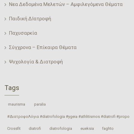
Νεα Δεδομένα Μελετών – Αμφιλεγόμενα Θέματα
Παιδική ΔΙατροφή
Παχυσαρκία
Σύγχρονα – Επίκαιρα Θέματα
Ψυχολογία & Διατροφή
Tags
‎ maurisma‬
‎ paralia‬
#ΔιατροφοΛόγια #diatrofologia #ygeia #athlitismos #diatrofi #proponhs
Crossfit
‎diatrofi‬
‎diatrofologia‬
‎eueksia‬
faghto