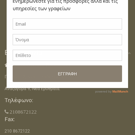
Επικοινωνία
Διευθύνσεις Γραφείων:

Πίνδου 12, Νέα Φιλαδέλφεια.
Αναξαγόρα 9, Νέα Ερυθραία.
Τηλέφωνο:
 2108672122
Fax:
210 8672122