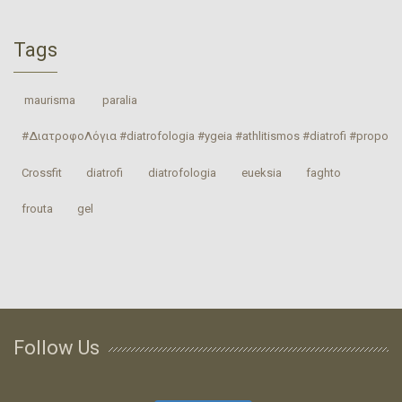
Tags
‎ maurisma‬
‎ paralia‬
#ΔιατροφοΛόγια #diatrofologia #ygeia #athlitismos #diatrofi #proponhs
Crossfit
‎diatrofi‬
‎diatrofologia‬
‎eueksia‬
faghto
‎frouta
gel
Follow Us