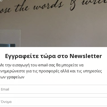
Slogan1
Γραφείο