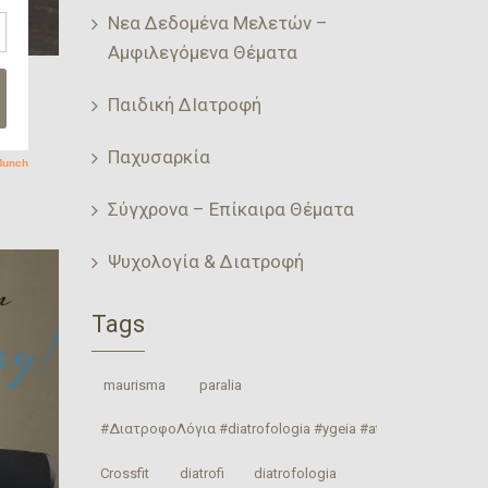
Νεα Δεδομένα Μελετών –
Αμφιλεγόμενα Θέματα
Παιδική ΔΙατροφή
Παχυσαρκία
Σύγχρονα – Επίκαιρα Θέματα
Ψυχολογία & Διατροφή
Tags
‎ maurisma‬
‎ paralia‬
#ΔιατροφοΛόγια #diatrofologia #ygeia #athlitismos #diatrof
Crossfit
‎diatrofi‬
‎diatrofologia‬