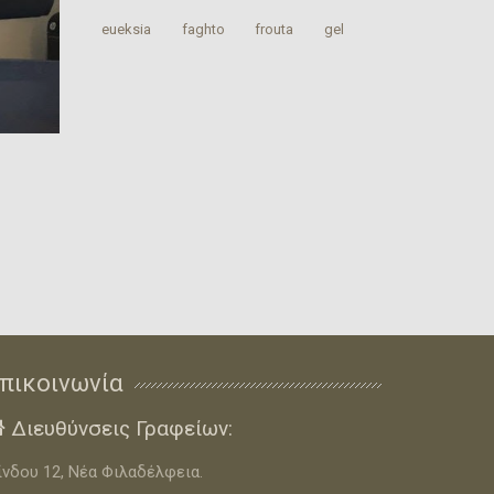
‎eueksia‬
faghto
‎frouta
gel
πικοινωνία
Διευθύνσεις Γραφείων:

ίνδου 12, Νέα Φιλαδέλφεια.