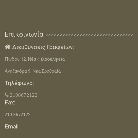
Επικοινωνία
Διευθύνσεις Γραφείων:

Πίνδου 12, Νέα Φιλαδέλφεια.
Αναξαγόρα 9, Νέα Ερυθραία.
Τηλέφωνο:
 2108672122
Fax:
210 8672122
Email: