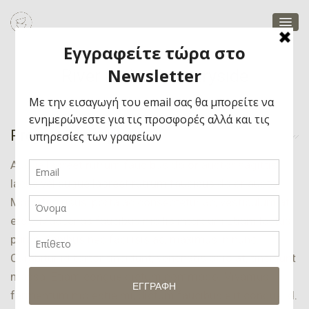
River in the Countryside
Project Description
Augue laoreet rutrum faucibus dolor auctor sagittis
lacus vel augue laoreet rutrum faucibus dolor auctor.
Morbi leo risus, porta ac consectetur ac, vestibulum at
eros. Maecenas faucibus mollis interdum Etiam lectus
purus, dapibus nec facilisis ac, maximus in nunc.
Curabitur id tortor tincidunt, venenatis odio at, tincidunt
massa. Etiam congue dictum commodo. Vivamus
fermentum molestie mi, dictum faucibus elit congue id.