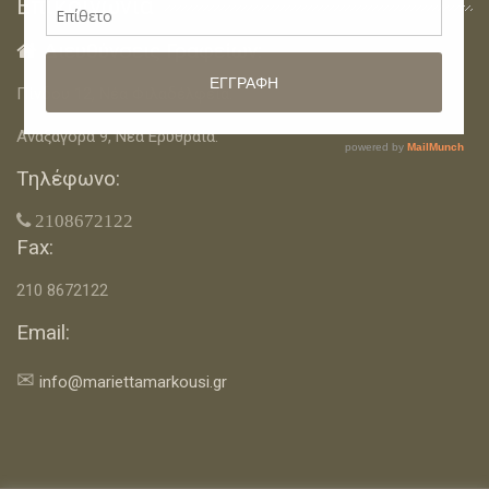
Επικοινωνία
Διευθύνσεις Γραφείων:

Πίνδου 12, Νέα Φιλαδέλφεια.
Αναξαγόρα 9, Νέα Ερυθραία.
Τηλέφωνο:
 2108672122
Fax:
210 8672122
Email:
✉
info@mariettamarkousi.gr