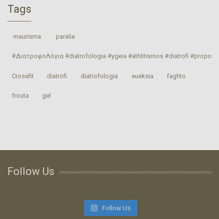
Tags
‎ maurisma‬
‎ paralia‬
#ΔιατροφοΛόγια #diatrofologia #ygeia #athlitismos #diatrofi #proponhs
Crossfit
‎diatrofi‬
‎diatrofologia‬
‎eueksia‬
faghto
‎frouta
gel
Follow Us
Follow Us