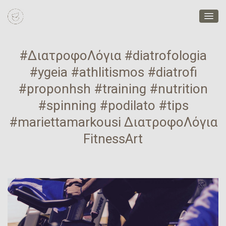
#ΔιατροφοΛόγια #diatrofologia
#ygeia #athlitismos #diatrofi
#proponhsh #training #nutrition
#spinning #podilato #tips
#mariettamarkousi ΔιατροφοΛόγια
FitnessArt