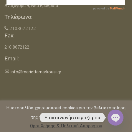
Αναξαγόρα 9, Νέα Ερυθραία.
Τηλέφωνο:
 2108672122
Fax:
210 8672122
Email:
✉
info@mariettamarkousi.gr
Η ιστοσελίδα χρησιμοποιεί cookies για την βελτιστοποίηση
Αρχική
Επικοινωνία
Όροι Χρήσης & Πολιτική Απορρήτου
Επικοινωνήστε μαζί μου
της πλοήγησής σας.
Αποδέχομαι
Η Διαιτολόγος
Όροι Χρήσης & Πολιτική Απορρήτου
Copyright © 2020 Marietta Markousi
Open