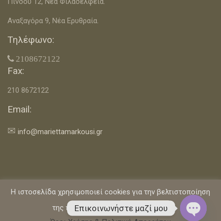
Πίνδου 12, Νέα Φιλαδέλφεια.
Αναξαγόρα 9, Νέα Ερυθραία.
Τηλέφωνο:
 2108672122
Fax:
210 8672122
Email:
✉
info@mariettamarkousi.gr
Η ιστοσελίδα χρησιμοποιεί cookies για την βελτιστοποίηση
Αρχική
Επικοινωνία
Όροι Χρήσης & Πολιτική Απορρήτου
Επικοινωνήστε μαζί μου
της πλοήγησής σας.
Αποδέχομαι
Η Διαιτολόγος