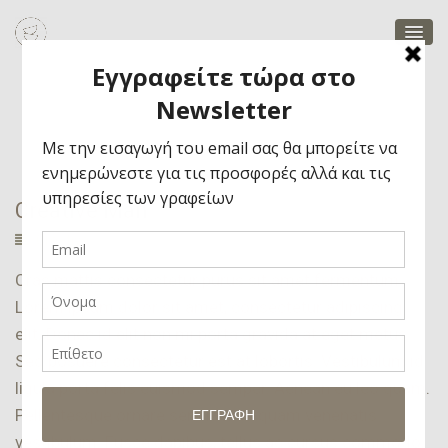
Man
Creative Man
Creative
Creative Man
Cras mattis consectetur purus sit amet fermentum.
Creative
Lorem ipsum dolor sit amet, consectetur adipiscing
elit. Donec id elit non mi porta gravida at eget metus.
Sed posuere consectetur est at lobortis. Vestibulum id
ligula porta felis euismod semper. Aenean eu leo quam.
Pellentesque ornare sem lacinia quam venenatis
vestibulum. Fusce dapibus, tellus ac cursus commodo,