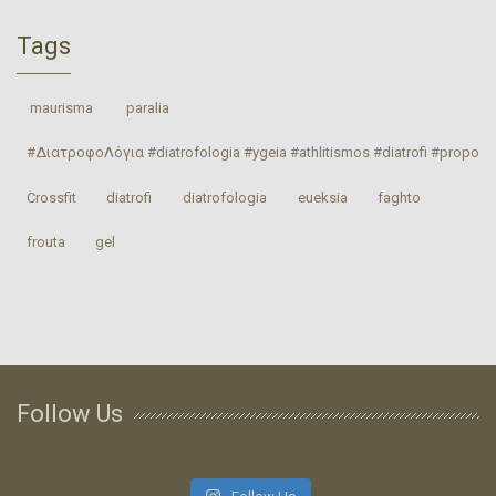
Tags
‎ maurisma‬
‎ paralia‬
#ΔιατροφοΛόγια #diatrofologia #ygeia #athlitismos #diatrofi #proponhs
Crossfit
‎diatrofi‬
‎diatrofologia‬
‎eueksia‬
faghto
‎frouta
gel
Follow Us